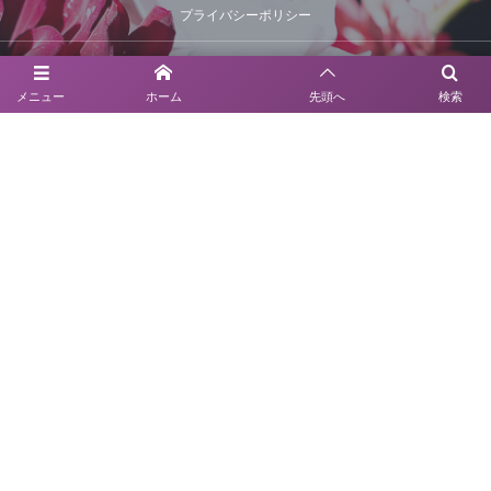
プライバシーポリシー
お問い合せ
メニュー
ホーム
先頭へ
検索
お問い合わせ
03-6630-6312
UNDULATION BOUTIQUE
〒150-0022
東京都渋谷区恵比寿南3-9-35トリエール EBISU1階
TEL 03-6630-6312
営業時間 / 12 : 00~19 : 00
定休日 : 月曜日
横浜獅子ケ谷ギャラリー
〒230-0073
神奈川県横浜市鶴見区獅子ケ谷2-39-45
TEL 045-717-7026
営業時間 / 11 : 00~18 : 00
定休日 : 毎週水曜日 / 第一第三火曜日
▶︎ 敷地内駐車場完備