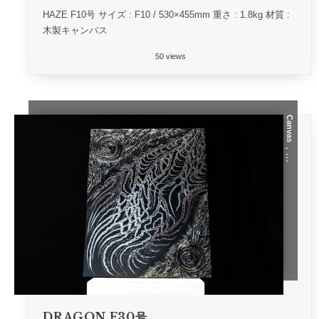
HAZE F10号 サイズ : F10 / 530×455mm 重さ : 1.8kg 材質 :
木製キャンバス
50 views
Canvas
, …
DRAGON F30号