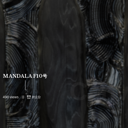
MANDALA F10号
Canva
490 views
約1分