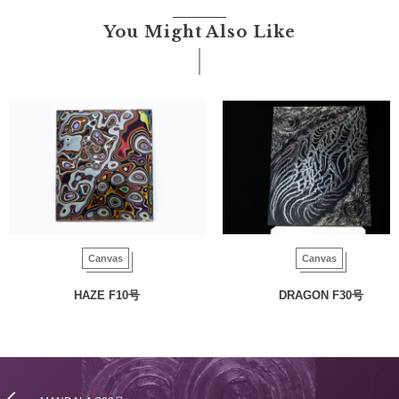
You Might Also Like
Canvas
Canvas
HAZE F10号
DRAGON F30号