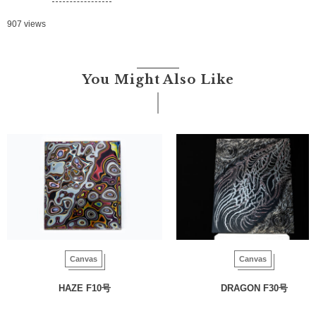
907 views
You Might Also Like
Canvas
Canvas
HAZE F10号
DRAGON F30号