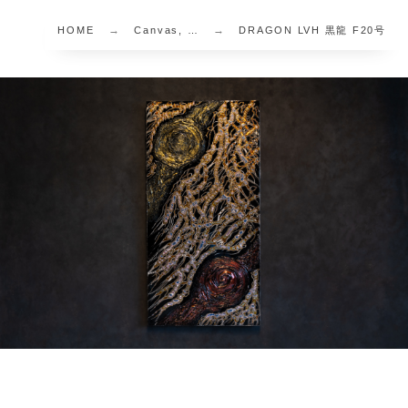
HOME
Canvas, …
DRAGON LVH 黒龍 F20号