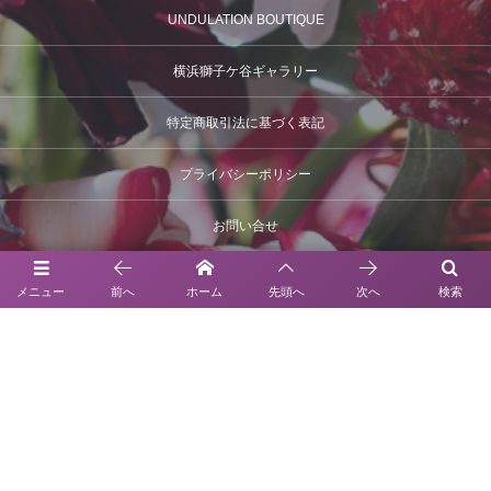
UNDULATION BOUTIQUE
横浜獅子ケ谷ギャラリー
特定商取引法に基づく表記
プライバシーポリシー
お問い合せ
メニュー
前へ
ホーム
先頭へ
次へ
検索
お問い合わせ
03-6630-6312
UNDULATION BOUTIQUE
〒150-0022
東京都渋谷区恵比寿南3-9-35トリエール EBISU1階
TEL 03-6630-6312
営業時間 / 12 : 00~19 : 00
定休日 : 月曜日