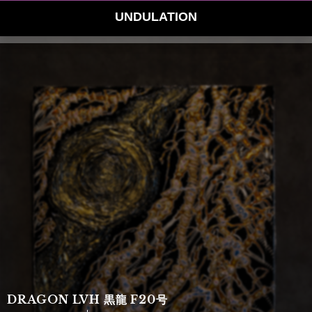
UNDULATION
DRAGON LVH 黒龍 F20号