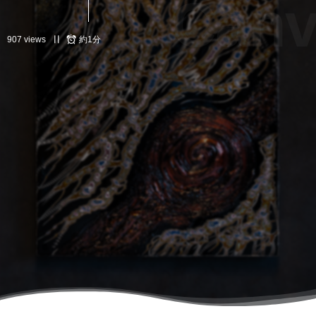
Canv
907 views
約1分