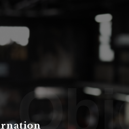
30号
DRAGON 10号
DRAGO
ject
rnation