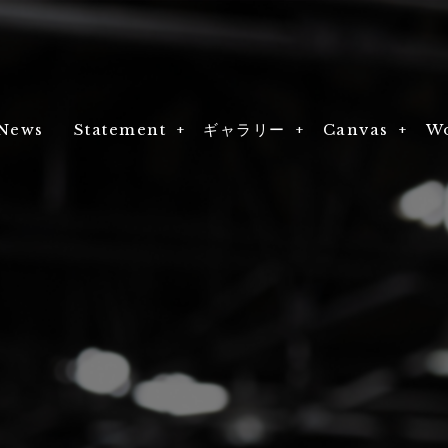
News
News
Statement
Statement
ギャラリー
Gallery
Canvas
Canvas
W
W
DRAGON F10号