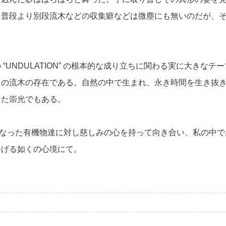
、普段より別段流木などの収集癖などは微塵にも無いのだが、
“UNDULATION” の根本的な成り立ちに関わる実に大きな
この流木の存在である。自然の中で生まれ、永き時間を生き抜
また崇光でもある。
命の活動を終え遺物となった有機物達に対し慈しみの心を持って向き合い
捧げる如くの心境にて。