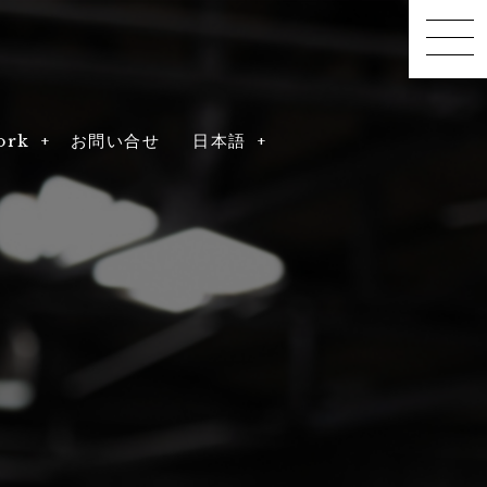
ork
ork
お問い合せ
日本語
DRAGON F10号