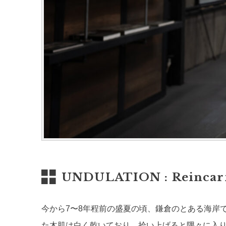
UNDULATION : Reincar
今から7〜8年程前の盛夏の頃、鎌倉のとある海岸
た木肌は白く乾いており、拾い上げると隅々に入り