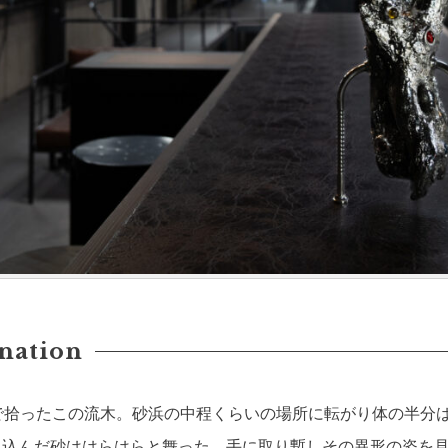
nation
で拾ったこの流木。砂浜の中程くらいの場所に転がり体の半分
込んだ砂ははらはらと舞った。手に取り暫しその異形の姿を見