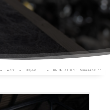
Work
Object, …
UNDULATION : Reincarnation